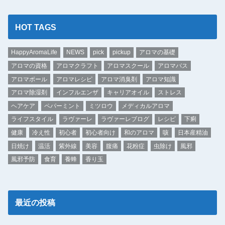
HOT TAGS
HappyAromaLife
NEWS
pick
pickup
アロマの基礎
アロマの資格
アロマクラフト
アロマスクール
アロマバス
アロマボール
アロマレシピ
アロマ消臭剤
アロマ知識
アロマ除湿剤
インフルエンザ
キャリアオイル
ストレス
ヘアケア
ペパーミント
ミツロウ
メディカルアロマ
ライフスタイル
ラヴァーレ
ラヴァーレブログ
レシピ
下痢
健康
冷え性
初心者
初心者向け
和のアロマ
咳
日本産精油
日焼け
温活
紫外線
美容
腹痛
花粉症
虫除け
風邪
風邪予防
食育
養蜂
香り玉
最近の投稿