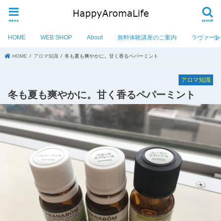
menu
search
HOME
WEB SHOP
About
無料体験講座のご案内
ラヴァー
HOME
アロマ知識
冬も夏も爽やかに。甘く香るペパーミント
アロマ知識
冬も夏も爽やかに。甘く香るペパーミント