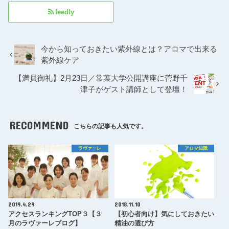
feedly
今から知っておきたい紫外線とは？アロマで出来る
紫外線ケア
【満員御礼】2月23日／常葉大学公開講座に菅野千
津子がゲスト講師として登壇！
RECOMMEND
こちらの記事も人気です。
ラヴァーレ
アロマ知識
2019.4.29
2018.11.10
アクセスランキングTOP３【３
【初心者向け】気にしておきたい
月のラヴァーレブログ】
精油の選び方