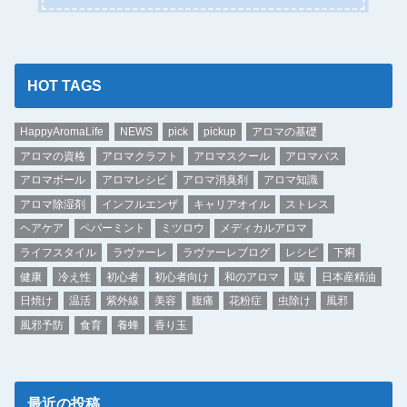
HOT TAGS
HappyAromaLife
NEWS
pick
pickup
アロマの基礎
アロマの資格
アロマクラフト
アロマスクール
アロマバス
アロマボール
アロマレシピ
アロマ消臭剤
アロマ知識
アロマ除湿剤
インフルエンザ
キャリアオイル
ストレス
ヘアケア
ペパーミント
ミツロウ
メディカルアロマ
ライフスタイル
ラヴァーレ
ラヴァーレブログ
レシピ
下痢
健康
冷え性
初心者
初心者向け
和のアロマ
咳
日本産精油
日焼け
温活
紫外線
美容
腹痛
花粉症
虫除け
風邪
風邪予防
食育
養蜂
香り玉
最近の投稿